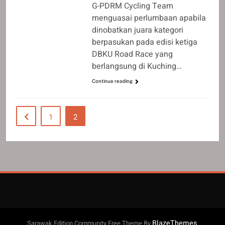
G-PDRM Cycling Team
menguasai perlumbaan apabila
dinobatkan juara kategori
berpasukan pada edisi ketiga
DBKU Road Race yang
berlangsung di Kuching…
Continue reading
1
2
BlazeThemes
Sarawak Edition Community Free Theme By
.