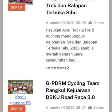
Trek dan Balapan
test
SUKAN
Terbuka Sibu
admin
2025-09-08
2 mins
Pasukan Axis Track & Field
Kuching mengungguli
Kejohanan Trek dan Balapan
Terbuka Sibu 2025 apabila
meraih gelaran juara
keseluruhan bagi…
Continue reading
G-PDRM Cycling Team
Rangkul Kejuaraan
Kredit
DBKU Road Race 3.0
gambar: FB
admin
2025-09-07
2 mins
DBKU
SUKAN