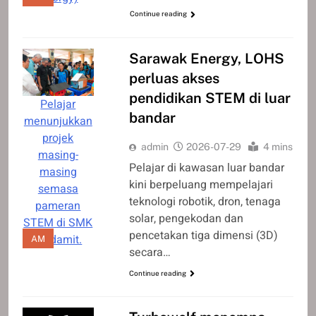
Continue reading
Sarawak Energy, LOHS
perluas akses
pendidikan STEM di luar
Pelajar
bandar
menunjukkan
projek
admin
2026-07-29
4 mins
masing-
Pelajar di kawasan luar bandar
masing
kini berpeluang mempelajari
semasa
teknologi robotik, dron, tenaga
pameran
solar, pengekodan dan
STEM di SMK
pencetakan tiga dimensi (3D)
Medamit.
AM
secara…
Continue reading