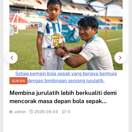
Setiap pemain bola sepak yang berjaya bermula
dengan bimbingan seorang jurulatih.
SUKAN
Membina jurulatih lebih berkualiti demi
S
mencorak masa depan bola sepak
o
Sarawak
admin
2026-08-04
0