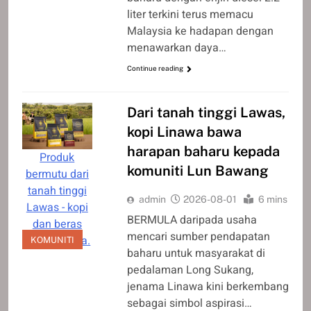
liter terkini terus memacu
Malaysia ke hadapan dengan
menawarkan daya…
Continue reading
Dari tanah tinggi Lawas,
kopi Linawa bawa
harapan baharu kepada
Produk
komuniti Lun Bawang
bermutu dari
tanah tinggi
admin
2026-08-01
6 mins
Lawas - kopi
BERMULA daripada usaha
dan beras
mencari sumber pendapatan
adan Linawa.
KOMUNITI
baharu untuk masyarakat di
pedalaman Long Sukang,
jenama Linawa kini berkembang
sebagai simbol aspirasi…