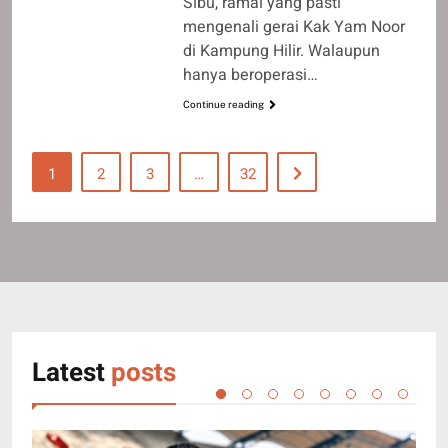
Sibu, ramai yang pasti
mengenali gerai Kak Yam Noor
di Kampung Hilir. Walaupun
hanya beroperasi…
Continue reading
1
2
3
…
32
Latest
posts