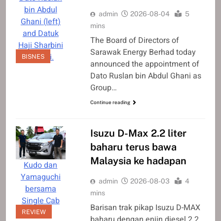
bin Abdul
admin
2026-08-04
5
Ghani (left)
mins
and Datuk
The Board of Directors of
Haji Sharbini
Sarawak Energy Berhad today
Suhaili.
BISNES
announced the appointment of
Dato Ruslan bin Abdul Ghani as
Group…
Continue reading
Isuzu D-Max 2.2 liter
baharu terus bawa
Malaysia ke hadapan
Kudo dan
Yamaguchi
admin
2026-08-03
4
bersama
mins
Single Cab
Barisan trak pikap Isuzu D-MAX
Auto.
REVIEW
baharu dengan enjin diesel 2.2