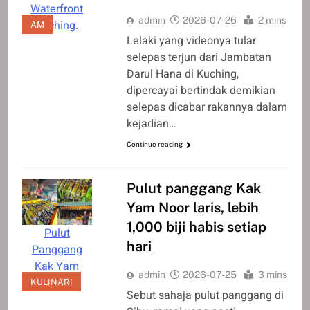
Waterfront
admin
2026-07-26
2 mins
Kuching.
AM
Lelaki yang videonya tular
selepas terjun dari Jambatan
Darul Hana di Kuching,
dipercayai bertindak demikian
selepas dicabar rakannya dalam
kejadian…
Continue reading
Pulut panggang Kak
Yam Noor laris, lebih
1,000 biji habis setiap
Pulut
hari
Panggang
Kak Yam
admin
2026-07-25
3 mins
Noor
KULINARI
Sebut sahaja pulut panggang di