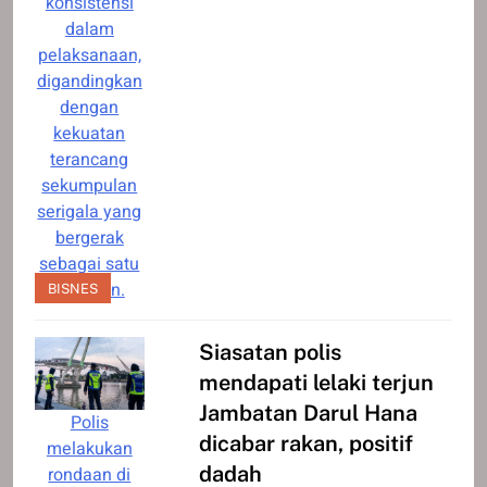
konsistensi
dalam
pelaksanaan,
digandingkan
dengan
kekuatan
terancang
sekumpulan
serigala yang
bergerak
sebagai satu
pasukan.
BISNES
Siasatan polis
mendapati lelaki terjun
Jambatan Darul Hana
Polis
dicabar rakan, positif
melakukan
dadah
rondaan di