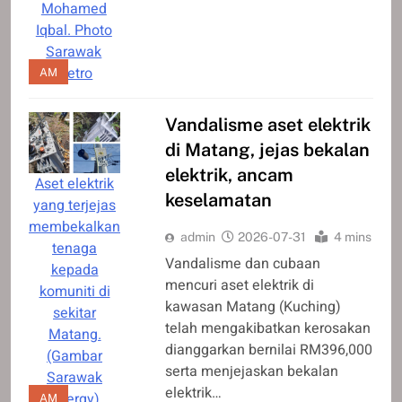
Mohamed
Iqbal. Photo
Sarawak
Metro
AM
Vandalisme aset elektrik
di Matang, jejas bekalan
elektrik, ancam
Aset elektrik
keselamatan
yang terjejas
membekalkan
admin
2026-07-31
4 mins
tenaga
Vandalisme dan cubaan
kepada
mencuri aset elektrik di
komuniti di
kawasan Matang (Kuching)
sekitar
telah mengakibatkan kerosakan
Matang.
dianggarkan bernilai RM396,000
(Gambar
serta menjejaskan bekalan
Sarawak
elektrik…
Energy)
AM