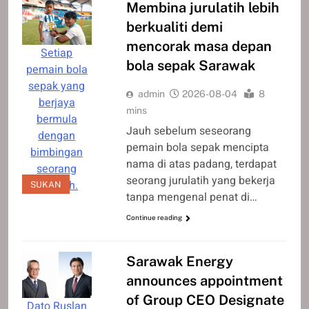
Membina jurulatih lebih
berkualiti demi
mencorak masa depan
Setiap
bola sepak Sarawak
pemain bola
sepak yang
admin
2026-08-04
8
berjaya
mins
bermula
Jauh sebelum seseorang
dengan
pemain bola sepak mencipta
bimbingan
nama di atas padang, terdapat
seorang
seorang jurulatih yang bekerja
jurulatih.
SUKAN
tanpa mengenal penat di…
Continue reading
Sarawak Energy
announces appointment
of Group CEO Designate
Dato Ruslan