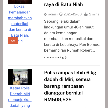
raya di Batu Niah
Lokasi
kemalangan
admin
2025-12-06
2 mins
membabitkan
Seorang lelaki dalam
motosikal
lingkungan umur 40-an maut
dan kereta di
dalam kemalangan
Batu Niah,
membabitkan motosikal dan
Miri.
AM
kereta di Lebuhraya Pan Borneo,
berhampiran Rumah Robert,…
Continue reading
Polis rampas lebih 6 kg
dadah di Miri, semua
barang rampasan
Ketua Polis
dianggar bernilai
Daerah Miri
RM509,525
menunjukkan
dadah yang