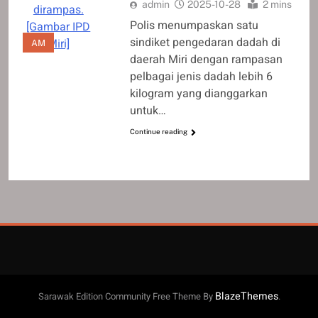
admin
2025-10-28
2 mins
dirampas.
Polis menumpaskan satu
[Gambar IPD
sindiket pengedaran dadah di
Miri]
AM
daerah Miri dengan rampasan
pelbagai jenis dadah lebih 6
kilogram yang dianggarkan
untuk…
Continue reading
BlazeThemes
Sarawak Edition Community Free Theme By
.