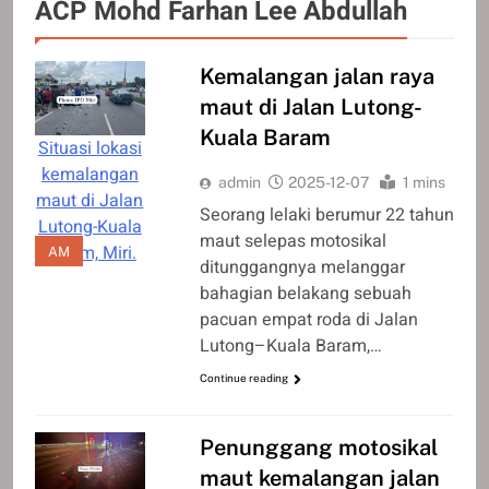
ACP Mohd Farhan Lee Abdullah
Kemalangan jalan raya
maut di Jalan Lutong-
Kuala Baram
Situasi lokasi
kemalangan
admin
2025-12-07
1 mins
maut di Jalan
Seorang lelaki berumur 22 tahun
Lutong-Kuala
maut selepas motosikal
Baram, Miri.
AM
ditunggangnya melanggar
bahagian belakang sebuah
pacuan empat roda di Jalan
Lutong–Kuala Baram,…
Continue reading
Penunggang motosikal
maut kemalangan jalan