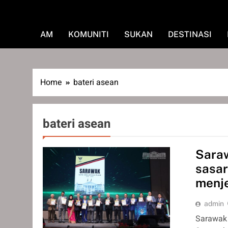
AM
KOMUNITI
SUKAN
DESTINASI
Home
bateri asean
bateri asean
Saraw
sasar
menj
admin
Sarawak 