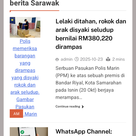
berita Sarawak
Lelaki ditahan, rokok dan
arak disyaki seludup
bernilai RM380,220
Polis
dirampas
memeriksa
barangan
admin
2025-10-23
2 mins
yang
Serbuan Pasukan Polis Marin
dirampas
(PPM) ke atas sebuah premis di
yang disyaki
Bandar Riyal, Kota Samarahan
rokok dan
pada Isnin (20 Okt) berjaya
arak seludup.
merampas…
Gambar
Pasukan
Continue reading
Polis Marin
AM
WhatsApp Channel: