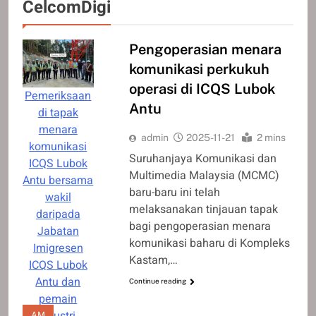
CelcomDigi
Pengoperasian menara
komunikasi perkukuh
operasi di ICQS Lubok
Pemeriksaan
Antu
di tapak
menara
admin
2025-11-21
2 mins
komunikasi
Suruhanjaya Komunikasi dan
ICQS Lubok
Multimedia Malaysia (MCMC)
Antu bersama
baru-baru ini telah
wakil
melaksanakan tinjauan tapak
daripada
bagi pengoperasian menara
Jabatan
komunikasi baharu di Kompleks
Imigresen
Kastam,…
ICQS Lubok
Antu dan
Continue reading
pemain
industri.
AM