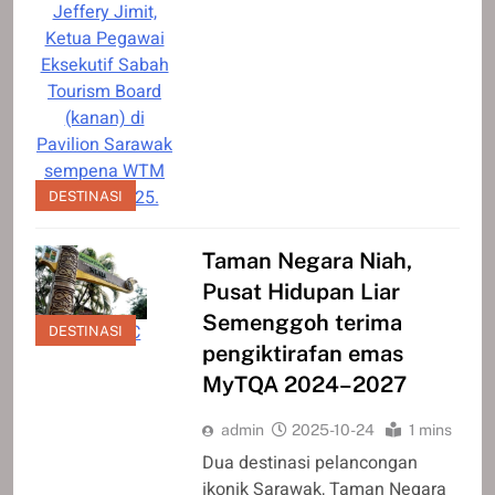
Jeffery Jimit,
Ketua Pegawai
Eksekutif Sabah
Tourism Board
(kanan) di
Pavilion Sarawak
sempena WTM
London 2025.
DESTINASI
Taman Negara Niah,
Pusat Hidupan Liar
Semenggoh terima
Gambar SFC
DESTINASI
pengiktirafan emas
MyTQA 2024–2027
admin
2025-10-24
1 mins
Dua destinasi pelancongan
ikonik Sarawak, Taman Negara