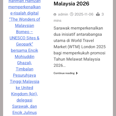
Rahman Hamzah
Malaysia 2026
memperkenalkan
e-risalah digital
admin
2025-11-06
3
“The Wonders of
mins
Malaysian
Sarawak memperkenalkan
Borneo –
dua inisiatif antarabangsa
UNESCO Sites &
utama di World Travel
Geopark”
Market (WTM) London 2025
bersama Encik
bagi memperkukuh promosi
Mohiuddin
Tahun Melawat Malaysia
Ghazali,
2026…
Timbalan
Continue reading
Pesuruhjaya
Tinggi Malaysia
ke United
Kingdom (kiri),
delegasi
Sarawak, dan
Encik Julinus