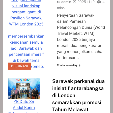
dengan paparan
admin
2025-11-12
4
visual landskap
mins
berganti-ganti di
Penyertaan Sarawak
Pavilion Sarawak,
dalam Pameran
WTM London 2025
Pelancongan Dunia (World
—
Travel Market, WTM)
mempersembahkan
London 2025 berjaya
keindahan semula
meraih dua pengiktirafan
jadi Sarawak dan
yang menonjolkan usaha
penceritaan imersif
berterusan…
di bawah tema
Gateway to Borneo.
Continue reading
DESTINASI
Sarawak perkenal dua
inisiatif antarabangsa
di London
YB Dato Sri
semarakkan promosi
Abdul Karim
Tahun Melawat