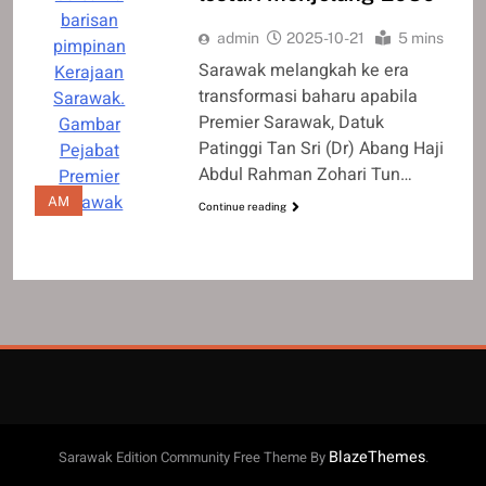
barisan
admin
2025-10-21
5 mins
pimpinan
Sarawak melangkah ke era
Kerajaan
transformasi baharu apabila
Sarawak.
Premier Sarawak, Datuk
Gambar
Patinggi Tan Sri (Dr) Abang Haji
Pejabat
Abdul Rahman Zohari Tun…
Premier
Sarawak
AM
Continue reading
BlazeThemes
Sarawak Edition Community Free Theme By
.