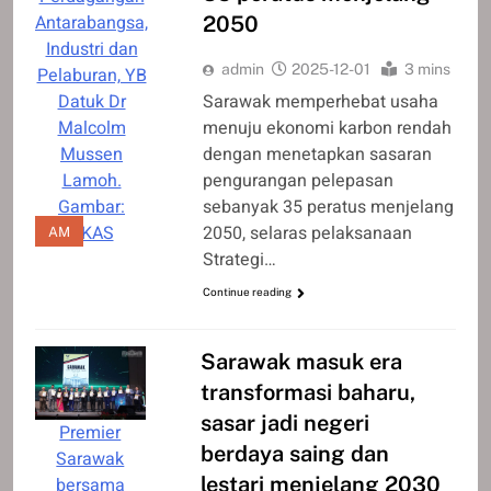
Antarabangsa,
2050
Industri dan
admin
2025-12-01
3 mins
Pelaburan, YB
Datuk Dr
Sarawak memperhebat usaha
Malcolm
menuju ekonomi karbon rendah
Mussen
dengan menetapkan sasaran
Lamoh.
pengurangan pelepasan
Gambar:
sebanyak 35 peratus menjelang
UKAS
2050, selaras pelaksanaan
AM
Strategi…
Continue reading
Sarawak masuk era
transformasi baharu,
sasar jadi negeri
Premier
berdaya saing dan
Sarawak
lestari menjelang 2030
bersama