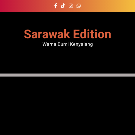
Skip
to
content
Sarawak Edition
Warna Bumi Kenyalang