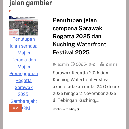
jalan gambier
Penutupan jalan
sempena Sarawak
Regatta 2025 dan
Penutupan
Kuching Waterfront
jalan semasa
Festival 2025
Majlis
Perasia dan
admin
2025-10-21
2 mins
Majlis
Sarawak Regatta 2025 dan
Penangguhan
Kuching Waterfront Festival
Regatta
akan diadakan mulai 24 Oktober
Sarawak
2025 hingga 2 November 2025
2025.
di Tebingan Kuching,…
Gambarajah:
PDRM
AM
Continue reading