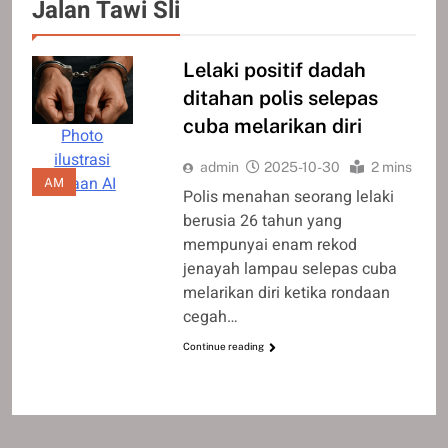
Jalan Tawi Sli
Lelaki positif dadah
ditahan polis selepas
cuba melarikan diri
Photo
ilustrasi
admin
2025-10-30
2 mins
janaan AI
AM
Polis menahan seorang lelaki
berusia 26 tahun yang
mempunyai enam rekod
jenayah lampau selepas cuba
melarikan diri ketika rondaan
cegah…
Continue reading