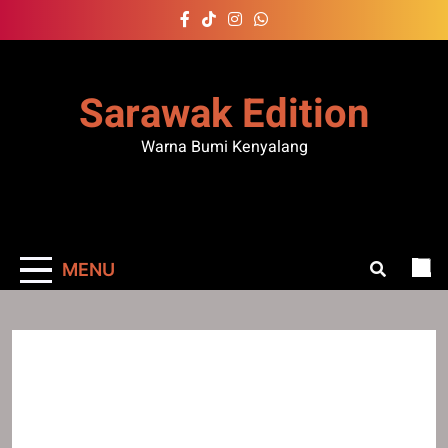
Skip
to
content
Sarawak Edition
Warna Bumi Kenyalang
MENU