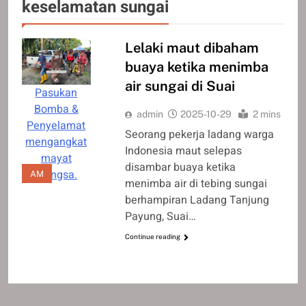
keselamatan sungai
Lelaki maut dibaham
buaya ketika menimba
air sungai di Suai
Pasukan
Bomba &
admin
2025-10-29
2 mins
Penyelamat
Seorang pekerja ladang warga
mengangkat
Indonesia maut selepas
mayat
disambar buaya ketika
mangsa.
AM
menimba air di tebing sungai
berhampiran Ladang Tanjung
Payung, Suai…
Continue reading