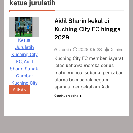
ketua jurulatih
Aidil Sharin kekal di
Kuching City FC hingga
2029
Ketua
Jurulatih
admin
2026-05-28
2 mins
Kuching City
Kuching City FC memberi isyarat
FC, Aidil
jelas bahawa mereka serius
Sharin Sahak.
mahu muncul sebagai pencabar
Gambar
utama bola sepak negara
Kuching City
apabila mengekalkan Aidil…
FC
SUKAN
Continue reading