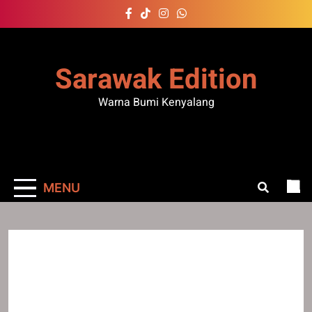
Skip
to
content
Sarawak Edition
Warna Bumi Kenyalang
MENU