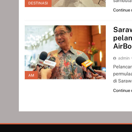
sambuta
DESTINASI
Continue 
Sara
pelan
AirB
admin
Pelanca
permulaa
AM
di Sara
Continue 