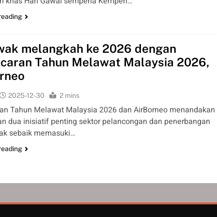
n khas Hari Gawai sempena Kempen…
reading
wak melangkah ke 2026 dengan
caran Tahun Melawat Malaysia 2026,
orneo
2025-12-30
2 mins
ran Tahun Melawat Malaysia 2026 dan AirBorneo menandakan
n dua inisiatif penting sektor pelancongan dan penerbangan
wak sebaik memasuki…
reading