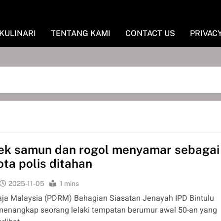
KULINARI
TENTANG KAMI
CONTACT US
PRIVAC
ek samun dan rogol menyamar sebagai
ta polis ditahan
2025-11-05
1 mins
raja Malaysia (PDRM) Bahagian Siasatan Jenayah IPD Bintulu
menangkap seorang lelaki tempatan berumur awal 50-an yang