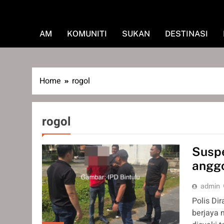
AM
KOMUNITI
SUKAN
DESTINASI
Home
rogol
rogol
Susp
anggo
admin
Polis Di
berjaya 