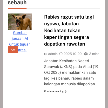
sebauh
Rabies ragut satu lagi
nyawa, Jabatan
Kesihatan tekan
Gambar
kepentingan segera
janaan AI
dapatkan rawatan
untuk tujuan
ilustrasi
AM
admin
2025-10-20
3 mins
Jabatan Kesihatan Negeri
Sarawak (JKNS) pada Ahad (19
Okt 2025) memaklumkan satu
lagi kes baharu rabies dalam
kalangan manusia dilaporkan…
Continue reading