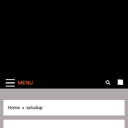
MENU
Home
seludup