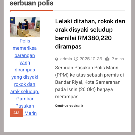
serbuan polis
Lelaki ditahan, rokok dan
arak disyaki seludup
bernilai RM380,220
Polis
dirampas
memeriksa
barangan
admin
2025-10-23
2 mins
yang
Serbuan Pasukan Polis Marin
dirampas
(PPM) ke atas sebuah premis di
yang disyaki
Bandar Riyal, Kota Samarahan
rokok dan
pada Isnin (20 Okt) berjaya
arak seludup.
merampas…
Gambar
Pasukan
Continue reading
Polis Marin
AM