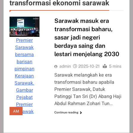
transformasi ekonomi sarawak
Sarawak masuk era
transformasi baharu,
sasar jadi negeri
Premier
berdaya saing dan
Sarawak
lestari menjelang 2030
bersama
barisan
admin
2025-10-21
5 mins
pimpinan
Sarawak melangkah ke era
Kerajaan
transformasi baharu apabila
Sarawak.
Premier Sarawak, Datuk
Gambar
Patinggi Tan Sri (Dr) Abang Haji
Pejabat
Abdul Rahman Zohari Tun…
Premier
Sarawak
AM
Continue reading