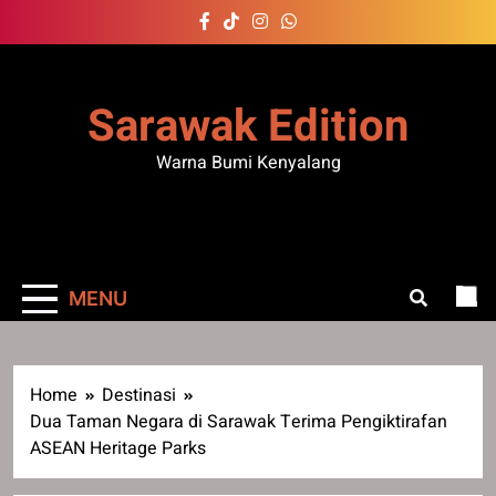
Skip
to
content
Sarawak Edition
Warna Bumi Kenyalang
MENU
Home
Destinasi
Dua Taman Negara di Sarawak Terima Pengiktirafan
ASEAN Heritage Parks