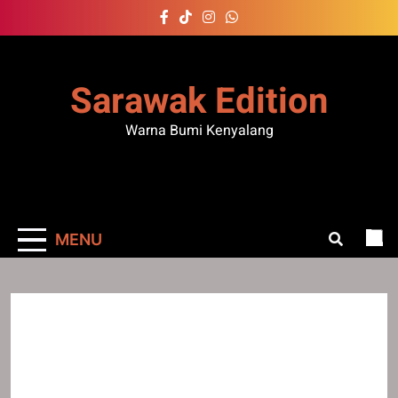
Skip
to
content
Sarawak Edition
Warna Bumi Kenyalang
MENU