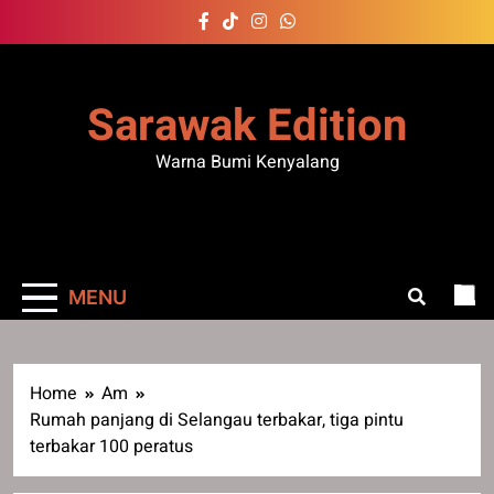
Skip
to
content
Sarawak Edition
Warna Bumi Kenyalang
MENU
Home
Am
Rumah panjang di Selangau terbakar, tiga pintu
terbakar 100 peratus