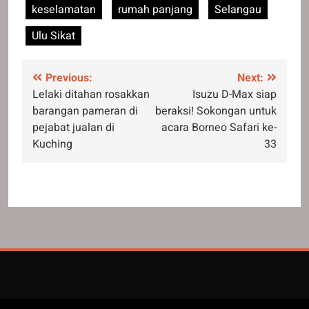
keselamatan
rumah panjang
Selangau
Ulu Sikat
Post
Previous:
Next:
Lelaki ditahan rosakkan
Isuzu D-Max siap
navigation
barangan pameran di
beraksi! Sokongan untuk
pejabat jualan di
acara Borneo Safari ke-
Kuching
33