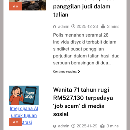
panggilan judi dalam
AM
talian
admin
2025-12-23
3 mins
Polis menahan seramai 28
individu disyaki terbabit dalam
sindiket pusat panggilan
perjudian dalam talian hasil dua
serbuan berasingan di dua…
Continue reading
Wanita 71 tahun rugi
RM527,130 terpedaya
‘job scam’ di media
Imej dijana AI
sosial
untuk tujuan
ilustrasi
AM
admin
2025-11-29
3 mins