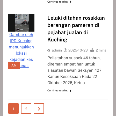
Continue reading
Lelaki ditahan rosakkan
barangan pameran di
pejabat jualan di
Gambar oleh
Kuching
IPD Kuching
menunjukkan
admin
2025-10-23
2 mins
lokasi
Polis tahan suspek 46 tahun,
kejadian kes
direman empat hari untuk
khianat.
AM
siasatan bawah Seksyen 427
Kanun Keseksaan Pada 22
Oktober 2025, Ketua…
Continue reading
1
2