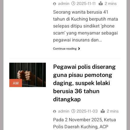
admin
2025-11-11
2 mins
Seorang wanita berusia 41
tahun di Kuching berputih mata
selepas ditipu sindiket ‘phone
scam’ yang menyamar sebagai
pegawai insurans dan…
Continue reading
Pegawai polis diserang
guna pisau pemotong
daging, suspek lelaki
AM
berusia 36 tahun
ditangkap
admin
2025-11-03
2 mins
Pada 2 November 2025, Ketua
Polis Daerah Kuching, ACP