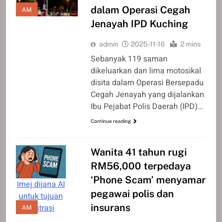
dalam Operasi Cegah
AM
Jenayah IPD Kuching
admin
2025-11-16
2 mins
Sebanyak 119 saman
dikeluarkan dan lima motosikal
disita dalam Operasi Bersepadu
Cegah Jenayah yang dijalankan
Ibu Pejabat Polis Daerah (IPD)…
Continue reading
Wanita 41 tahun rugi
RM56,000 terpedaya
‘Phone Scam’ menyamar
Imej dijana AI
pegawai polis dan
untuk tujuan
insurans
ilustrasi
AM