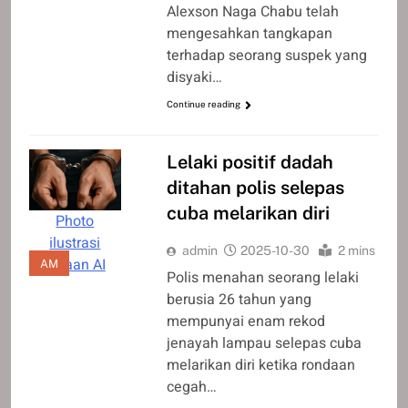
Alexson Naga Chabu telah
mengesahkan tangkapan
terhadap seorang suspek yang
disyaki…
Continue reading
Lelaki positif dadah
ditahan polis selepas
cuba melarikan diri
Photo
ilustrasi
admin
2025-10-30
2 mins
janaan AI
AM
Polis menahan seorang lelaki
berusia 26 tahun yang
mempunyai enam rekod
jenayah lampau selepas cuba
melarikan diri ketika rondaan
cegah…