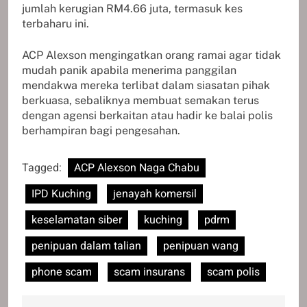
jumlah kerugian RM4.66 juta, termasuk kes
terbaharu ini.
ACP Alexson mengingatkan orang ramai agar tidak
mudah panik apabila menerima panggilan
mendakwa mereka terlibat dalam siasatan pihak
berkuasa, sebaliknya membuat semakan terus
dengan agensi berkaitan atau hadir ke balai polis
berhampiran bagi pengesahan.
Tagged:
ACP Alexson Naga Chabu
IPD Kuching
jenayah komersil
keselamatan siber
kuching
pdrm
penipuan dalam talian
penipuan wang
phone scam
scam insurans
scam polis