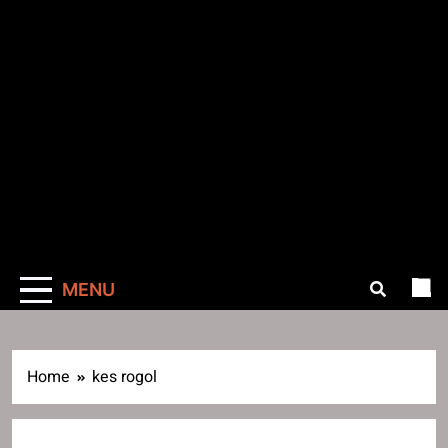
MENU
Home
kes rogol