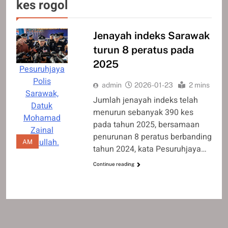
kes rogol
Jenayah indeks Sarawak
turun 8 peratus pada
2025
Pesuruhjaya
Polis
admin
2026-01-23
2 mins
Sarawak,
Jumlah jenayah indeks telah
Datuk
menurun sebanyak 390 kes
Mohamad
pada tahun 2025, bersamaan
Zainal
penurunan 8 peratus berbanding
Abdullah.
AM
tahun 2024, kata Pesuruhjaya…
Continue reading