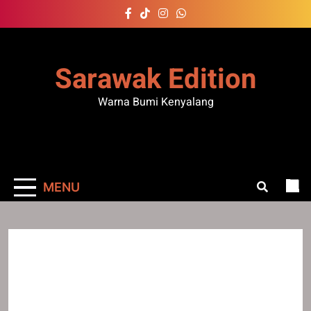
Skip
to
content
Sarawak Edition
Warna Bumi Kenyalang
MENU