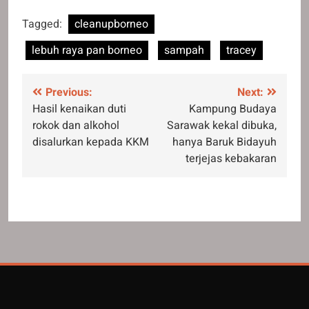
Tagged:
cleanupborneo
lebuh raya pan borneo
sampah
tracey
Post
Previous:
Next:
Hasil kenaikan duti
Kampung Budaya
navigation
rokok dan alkohol
Sarawak kekal dibuka,
disalurkan kepada KKM
hanya Baruk Bidayuh
terjejas kebakaran