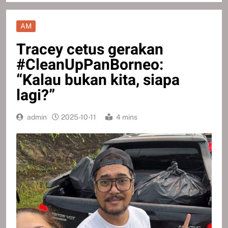
AM
Tracey cetus gerakan
#CleanUpPanBorneo:
“Kalau bukan kita, siapa
lagi?”
admin
2025-10-11
4 mins