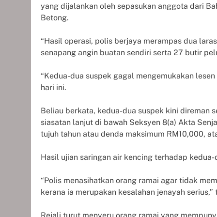
yang dijalankan oleh sepasukan anggota dari Bah
Betong.
“Hasil operasi, polis berjaya merampas dua laras
senapang angin buatan sendiri serta 27 butir pel
“Kedua-dua suspek gagal mengemukakan lesen pe
hari ini.
Beliau berkata, kedua-dua suspek kini direman
siasatan lanjut di bawah Seksyen 8(a) Akta Se
tujuh tahun atau denda maksimum RM10,000, atau
Hasil ujian saringan air kencing terhadap kedua-
“Polis menasihatkan orang ramai agar tidak memil
kerana ia merupakan kesalahan jenayah serius,” 
Rejali turut menyeru orang ramai yang mempunya