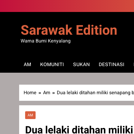
Skip
to
content
Sarawak Edition
Warna Bumi Kenyalang
AM
KOMUNITI
SUKAN
DESTINASI
Home
Am
Dua lelaki ditahan miliki senapang 
AM
Dua lelaki ditahan milik