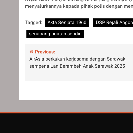
menyalurkannya kepada pihak polis dengan me
Tagged:
Akta Senjata 1960
DSP Rejali Ango
senapang buatan sendiri
Post
Previous:
AirAsia perkukuh kerjasama dengan Sarawak
navigation
sempena Lan Berambeh Anak Sarawak 2025