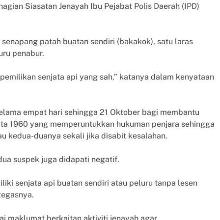
agian Siasatan Jenayah Ibu Pejabat Polis Daerah (IPD)
 senapang patah buatan sendiri (bakakok), satu laras
uru penabur.
milikan senjata api yang sah,” katanya dalam kenyataan
 selama empat hari sehingga 21 Oktober bagi membantu
njata 1960 yang memperuntukkan hukuman penjara sehingga
 kedua-duanya sekali jika disabit kesalahan.
dua suspek juga didapati negatif.
iki senjata api buatan sendiri atau peluru tanpa lesen
tegasnya.
i maklumat berkaitan aktiviti jenayah agar