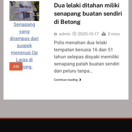
Dua lelaki ditahan miliki
senapang buatan sendiri
di Betong
Senapang
yang
admin
2025-10-17
2 mins
dirampas dari
Polis menahan dua lelaki
suspek
tempatan berusia 16 dan 51
menerusi Op
tahun selepas disyaki memiliki
Laras di
senapang patah buatan sendiri
Betong.
AM
dan peluru tanpa…
Continue reading