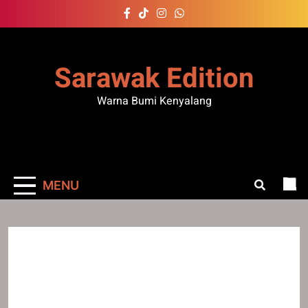
Skip
to
content
Sarawak Edition
Warna Bumi Kenyalang
MENU