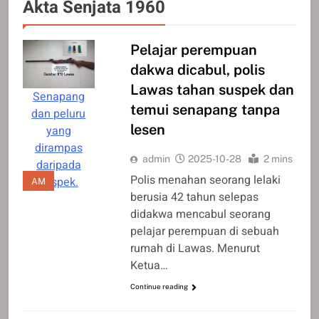
Akta Senjata 1960
Pelajar perempuan
dakwa dicabul, polis
Lawas tahan suspek dan
Senapang
temui senapang tanpa
dan peluru
lesen
yang
dirampas
admin
2025-10-28
2 mins
daripada
Polis menahan seorang lelaki
suspek.
AM
berusia 42 tahun selepas
didakwa mencabul seorang
pelajar perempuan di sebuah
rumah di Lawas. Menurut
Ketua…
Continue reading