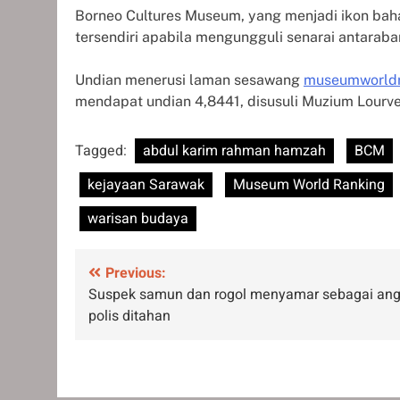
Borneo Cultures Museum, yang menjadi ikon bah
tersendiri apabila mengungguli senarai antaraba
Undian menerusi laman sesawang
museumworldr
mendapat undian 4,8441, disusuli Muzium Lourve
Tagged:
abdul karim rahman hamzah
BCM
kejayaan Sarawak
Museum World Ranking
warisan budaya
Post
Previous:
Suspek samun dan rogol menyamar sebagai an
navigation
polis ditahan