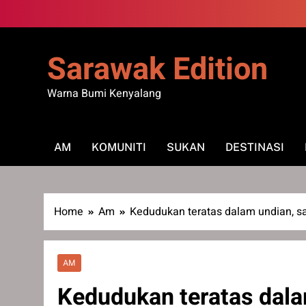
Skip
to
content
Sarawak Edition
Warna Bumi Kenyalang
AM
KOMUNITI
SUKAN
DESTINASI
Home
Am
Kedudukan teratas dalam undian, 
AM
Kedudukan teratas dala