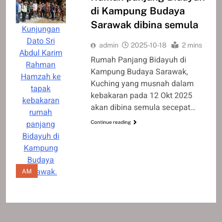
di Kampung Budaya
Sarawak dibina semula
Kunjungan
Dato Sri
admin
2025-10-18
2 mins
Abdul Karim
Rumah Panjang Bidayuh di
Rahman
Kampung Budaya Sarawak,
Hamzah ke
Kuching yang musnah dalam
tapak
kebakaran pada 12 Okt 2025
kebakaran
akan dibina semula secepat…
rumah
panjang
Continue reading
Bidayuh di
Kampung
Budaya
Sarawak.
AM