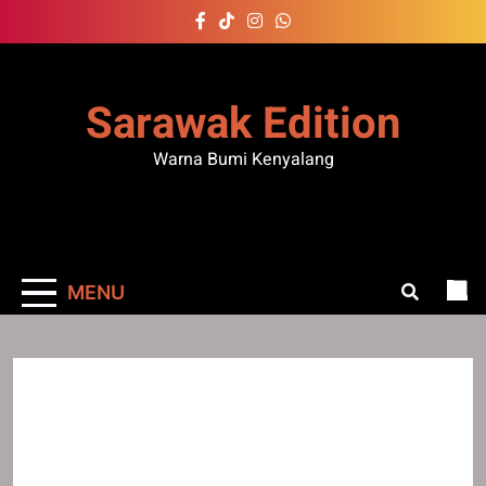
Skip
to
content
Sarawak Edition
Warna Bumi Kenyalang
MENU