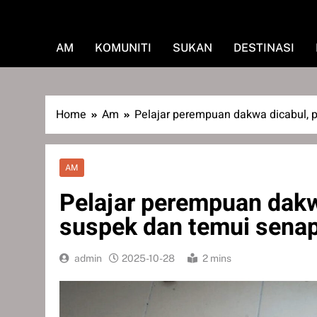
AM
KOMUNITI
SUKAN
DESTINASI
Home
Am
Pelajar perempuan dakwa dicabul, 
AM
Pelajar perempuan dakw
suspek dan temui senap
admin
2025-10-28
2 mins