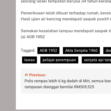
seorang lelaki tempatan berusia 34 tahun keran
Pemeriksaan telah dibuat terhadap rumah, keret
Hasil ujian air kencing mendapati saspek positi
Semakan kesalahan lampau mendapati saspek tia
(a) ADB 1952
Tagged:
ADB 1952
Akta Senjata 1960
da
lawas
pelajar perempuan
senjata api tan
Post
Previous:
Polis rampas lebih 6 kg dadah di Miri, semua ba
navigation
rampasan dianggar bernilai RM509,525