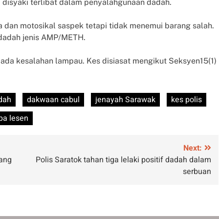
a disyaki terlibat dalam penyalahgunaan dadah.
a dan motosikal saspek tetapi tidak menemui barang salah.
f dadah jenis AMP/METH.
da kesalahan lampau. Kes disiasat mengikut Seksyen15(1)
dah
dakwaan cabul
jenayah Sarawak
kes polis
pa lesen
Next:
rang
Polis Saratok tahan tiga lelaki positif dadah dalam
serbuan