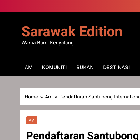
Skip
to
content
Sarawak Edition
Warna Bumi Kenyalang
AM
KOMUNITI
SUKAN
DESTINASI
Home
Am
Pendaftaran Santubong International
AM
Pendaftaran Santubong I