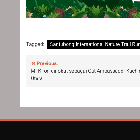
Tagged:
Santubong International Nature Trail Ru
Post
Previous:
Mr Kiron dinobat sebagai Cat Ambassador Kuchi
navigation
Utara