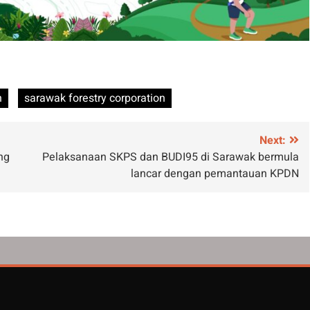
n
sarawak forestry corporation
Next:
ng
Pelaksanaan SKPS dan BUDI95 di Sarawak bermula
lancar dengan pemantauan KPDN